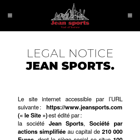
LEGAL NOTICE
JEAN SPORTS.
Le site internet accessible par l’URL
suivante :
https://www.jeansports.com
(«
le Site
»)
est édité par :
la
société
Jean Sports
,
Soci
été
par
actions simplifiée
au capital de
210 000
Euros
, dont le siège social se situe
100