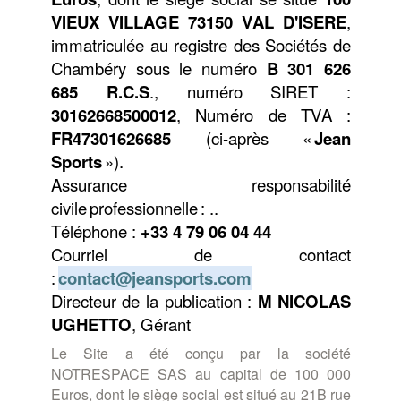
VIEUX VILLAGE 73150 VAL D'ISERE
,
immatriculée au registre des Sociétés de
Chambéry
sous le
numé
ro
B
301 626
685
R.C.S
., num
éro
SIRET :
30162668500012
, Numéro de TVA :
FR47301626685
(ci-après «
Jean
Sports
»).
Assurance responsabilité
civile professionnelle
:
..
Téléphone :
+33
4 79 06 04 44
Courriel de contact
:
contact@jeansports.com
Directeur de la publication :
M NICOLAS
UGHETTO
, Gé
rant
Le Site a été conçu par la société
NOTRESPACE SAS au capital de 100 000
Euros, dont le siège social est situé au 21B rue