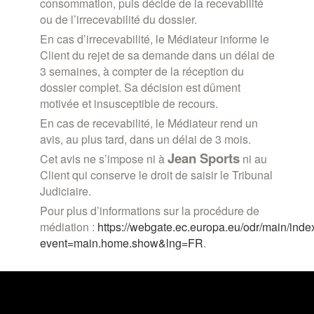
consommation, puis décide de la recevabilité
ou de l’irrecevabilité du dossier.
En cas d’irrecevabilité, le Médiateur informe le
Client du rejet de sa demande dans un délai de
3 semaines, à compter de la réception du
dossier complet. Sa décision est dûment
motivée et insusceptible de recours.
En cas de recevabilité, le Médiateur rend un
avis, au plus tard, dans un délai de 3 mois.
Jean
Sports
Cet avis ne s’impose ni à
ni au
Client qui conserve le droit de saisir le Tribunal
Judiciaire.
Pour plus d’informations sur la procédure de
médiation :
https://webgate.ec.europa.eu/odr/main/inde
event=main.home.show&lng=FR
.